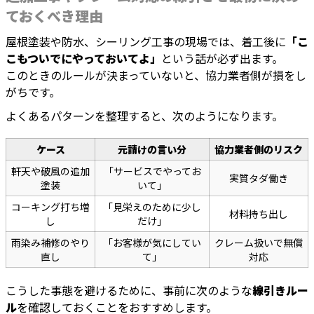
ておくべき理由
屋根塗装や防水、シーリング工事の現場では、着工後に
「こ
こもついでにやっておいてよ」
という話が必ず出ます。
このときのルールが決まっていないと、協力業者側が損をし
がちです。
よくあるパターンを整理すると、次のようになります。
ケース
元請けの言い分
協力業者側のリスク
軒天や破風の追加
「サービスでやってお
実質タダ働き
塗装
いて」
コーキング打ち増
「見栄えのために少し
材料持ち出し
し
だけ」
雨染み補修のやり
「お客様が気にしてい
クレーム扱いで無償
直し
て」
対応
こうした事態を避けるために、事前に次のような
線引きルー
ル
を確認しておくことをおすすめします。