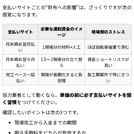
支払いサイトごとの“財布への影響”は、ざっくりですが次の
感覚になります。
必要な運転資金のイメ
支払いサイト
現場側のストレス
ージ
月末締め翌月払
1現場分の材料+人工
ほぼ自転車操業で済む
い
月末締め翌々月
1.5〜2現場分の立て替
資金ショートリスクが
払い
え
高い
完工ベース一括
現場が長期化すると負
長工期案件で特にきつ
払い
担増
い
協力業者として動くなら、
単価の前に必ず支払いサイトを聞
く習慣
をつけてください。
確認したいポイントは次の3つです。
現場完工から入金までの期間
振込手数料をどちらが負担するか