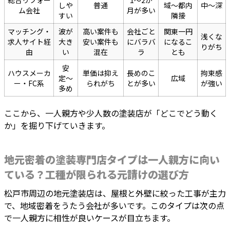
総合リフォー
1〜2か
しや
普通
域〜都内
中〜深
ム会社
月が多い
すい
隣接
マッチング・
波が
高い案件も
会社ごと
関東一円
浅くな
求人サイト経
大き
安い案件も
にバラバ
になるこ
りがち
由
い
混在
ラ
とも
安
ハウスメーカ
単価は抑え
長めのこ
拘束感
定〜
広域
ー・FC系
られがち
とが多い
が強い
多め
ここから、一人親方や少人数の塗装店が「どこでどう動く
か」を掘り下げていきます。
地元密着の塗装専門店タイプは一人親方に向い
ている？工種が限られる元請けの選び方
松戸市周辺の地元塗装店は、屋根と外壁に絞った工事が主力
で、地域密着をうたう会社が多いです。このタイプは次の点
で一人親方に相性が良いケースが目立ちます。