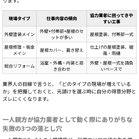
ります。
協力業者に回ってきや
現場タイプ
仕事内容の傾向
すい工事
外壁+付帯部+屋根のセ
外壁塗装メイン
屋根塗装、付帯部一式
ットが多い
屋根修理・板金
仕上げの屋根塗装、破
屋根カバー、葺き替え
メイン
風・雨樋
浴室・外構・内装と抱
外壁・屋根一式を請負
総合リフォーム
き合わせ
いベースで
業界人の目線で言うと、「どのタイプの現場が増えている
か」を把握しておくと、元請けを選ぶ時に自分の得意分野と
ズレにくくなります。
一人親方が協力業者として動く際にありがちな
失敗の3つの落とし穴