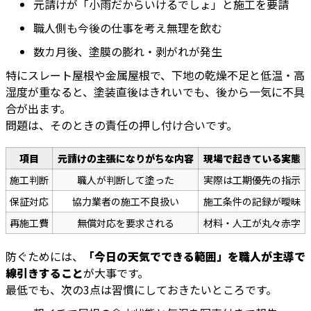
元請けが「小雨だからいけるでしょ」と施工を要請
職人側も今後の仕事を考え無理を飲む
数カ月後、塗膜の膨れ・剥がれが発生
特にスレート屋根や金属屋根で、下地の乾燥不足と低温・高
湿度が重なると、塗装直後はきれいでも、後から一気に不具
合が出ます。
問題は、そのときの責任の押し付け合いです。
項目
元請けの主張になりがちな内容
現場で起きている実態
施工判断
職人が判断して塗った
実際は工期優先の指示
保証対応
協力業者の施工不良扱い
施工条件の記録が曖昧
再施工費
無償対応を要求される
材料・人工が丸々赤字
防ぐためには、
「今日の天気でできる範囲」を職人が主導で
線引きすること
が大事です。
最低でも、次の3点は習慣にしておきたいところです。