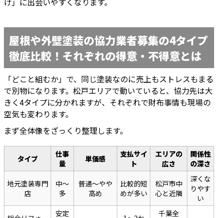
け」に出会いやすくなります。
屋根や外壁塗装の協力業者募集の4タイプ
徹底比較！それぞれの得意・不得意とは
「どこと組むか」で、同じ塗装なのに売上もストレスもまる
で別物になります。松戸エリアで動いていると、協力先は大
きく4タイプに分かれますが、それぞれで財布事情も現場の
空気も変わります。
まず全体像をざっくり整理します。
仕事
支払サイ
エリアの
関係性
タイプ
単価感
量
ト
広さ
の深さ
深くな
地元塗装専門
中〜
普通〜やや
比較的短
松戸市中
りやす
店
多
高め
めが多い
心と近隣
い
安定
千葉全