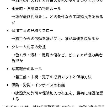
→材料の仕入れと人件費の支払いタイミングと合うか
雨天時・強風時の判断ルール
→誰が最終判断をし、どの条件なら工期延長を認める
か
追加工事の見積りフロー
→施主からの依頼を誰が受け、誰が単価を決めるか
クレーム対応の分担
→色ムラ・汚れ・足場の傷など、どこまでが協力業者
負担か
写真報告のルール
→着工前・中間・完了の必須カットと保存方法
保険・労災・インボイスの有無
→建設業の許可や保険加入の有無を、最初に相互確認
する
このチェックは、単なる事務作業ではなく、自分の身を守る