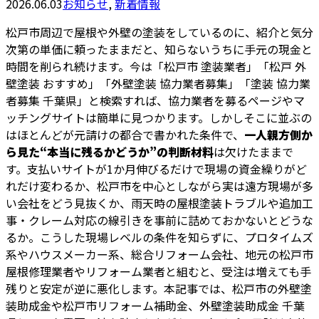
2026.06.03
お知らせ
,
新着情報
松戸市周辺で屋根や外壁の塗装をしているのに、紹介と気分
次第の単価に頼ったままだと、知らないうちに手元の現金と
時間を削られ続けます。今は「松戸市 塗装業者」「松戸 外
壁塗装 おすすめ」「外壁塗装 協力業者募集」「塗装 協力業
者募集 千葉県」と検索すれば、協力業者を募るページやマ
ッチングサイトは簡単に見つかります。しかしそこに並ぶの
はほとんどが元請けの都合で書かれた条件で、
一人親方側か
ら見た“本当に残るかどうか”の判断材料
は欠けたままで
す。支払いサイトが1か月伸びるだけで現場の資金繰りがど
れだけ変わるか、松戸市を中心としながら実は遠方現場が多
い会社をどう見抜くか、雨天時の屋根塗装トラブルや追加工
事・クレーム対応の線引きを事前に詰めておかないとどうな
るか。こうした現場レベルの条件を知らずに、プロタイムズ
系やハウスメーカー系、総合リフォーム会社、地元の松戸市
屋根修理業者やリフォーム業者と組むと、受注は増えても手
残りと安定が逆に悪化します。本記事では、松戸市の外壁塗
装助成金や松戸市リフォーム補助金、外壁塗装助成金 千葉