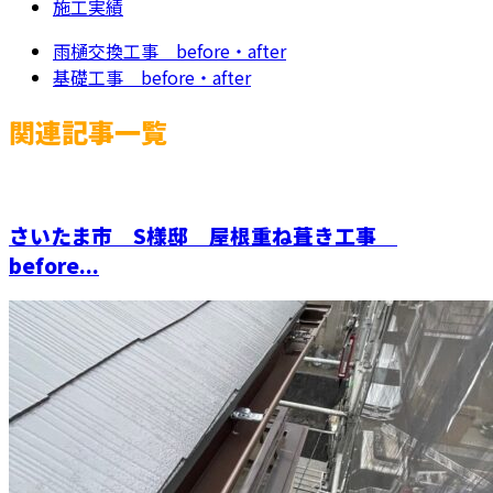
施工実績
雨樋交換工事 before・after
基礎工事 before・after
関連記事一覧
さいたま市 S様邸 屋根重ね葺き工事
before...